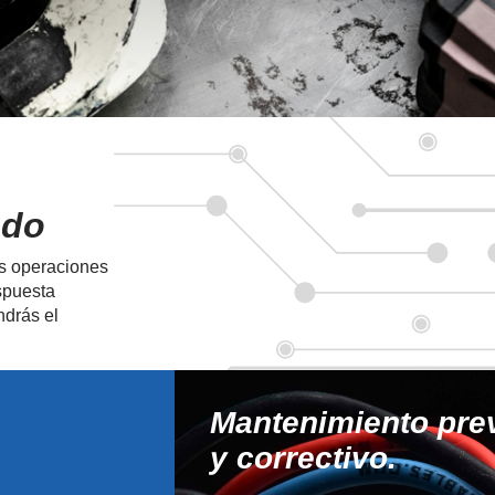
ado
us operaciones
spuesta
ndrás el
Mantenimiento pre
y correctivo.