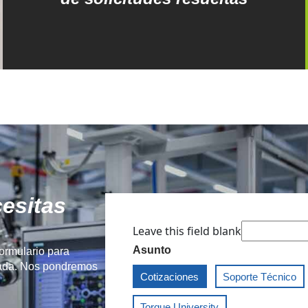
esitas
Leave this field blank
Asunto
formulario para
izada. Nos pondremos
Cotizaciones
Soporte Técnico
Torque University