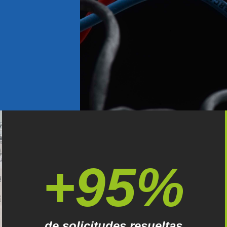
+95%
de solicitudes resueltas