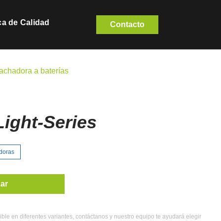
ica de Calidad
Contacto
chadora a baterías
Light-Series
doras
zar
ible en diferentes variantes, contáctanos y nuestro equipo te ayudará elegir