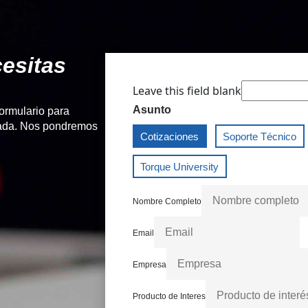
esitas
Leave this field blank
Asunto
formulario para
izada. Nos pondremos
Cotizaciones
Soporte Técnico
Torque University
Nombre Completo
Email
Empresa
Producto de Interes