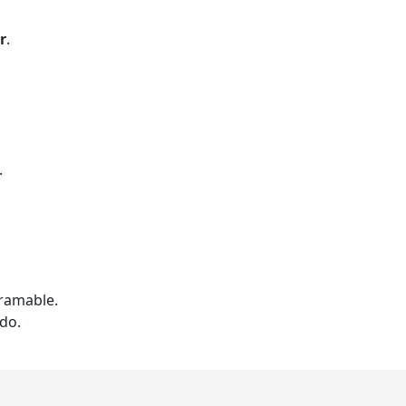
r
.
.
gramable.
do.