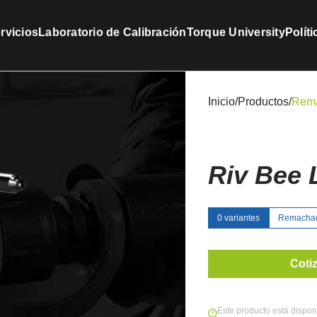
rvicios
Laboratorio de Calibración
Torque University
Polít
Inicio
/
Productos
/
Rema
Riv Bee 
0 variantes
Remacha
Coti
Este producto está dispon