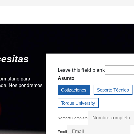
esitas
Leave this field blank
Asunto
formulario para
izada. Nos pondremos
Cotizaciones
Soporte Técnico
Torque University
Nombre Completo
Email