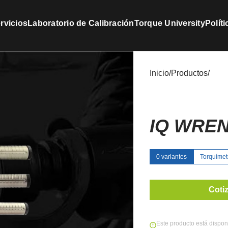
rvicios
Laboratorio de Calibración
Torque University
Polít
Inicio
/
Productos
/
IQ WREN
0 variantes
Torquímetr
Coti
Este producto está dispon