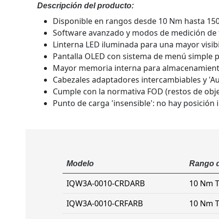
Descripción del producto:
Disponible en rangos desde 10 Nm hasta 15
Software avanzado y modos de medición de t
Linterna LED iluminada para una mayor visibi
Pantalla OLED con sistema de menú simple para
Mayor memoria interna para almacenamiento 
Cabezales adaptadores intercambiables y 'Au
Cumple con la normativa FOD (restos de objet
Punto de carga 'insensible': no ​​hay posición
Modelo
Rango d
IQW3A-0010-CRDARB
10 Nm T
IQW3A-0010-CRFARB
10 Nm T