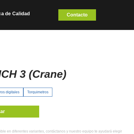
ica de Calidad
Contacto
CH 3 (Crane)
os digitales
Torquimetros
zar
ible en diferentes variantes, contáctanos y nuestro equipo te ayudará elegir