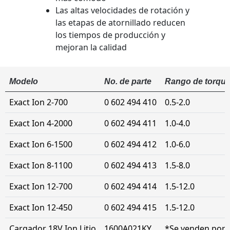
Las altas velocidades de rotación y
las etapas de atornillado reducen
los tiempos de producción y
mejoran la calidad
Modelo
No. de parte
Rango de torqu
Exact Ion 2-700
0 602 494 410
0.5-2.0
Exact Ion 4-2000
0 602 494 411
1.0-4.0
Exact Ion 6-1500
0 602 494 412
1.0-6.0
Exact Ion 8-1100
0 602 494 413
1.5-8.0
Exact Ion 12-700
0 602 494 414
1.5-12.0
Exact Ion 12-450
0 602 494 415
1.5-12.0
Cargador 18V Ion Litio
1600A021KY
*Se venden por 