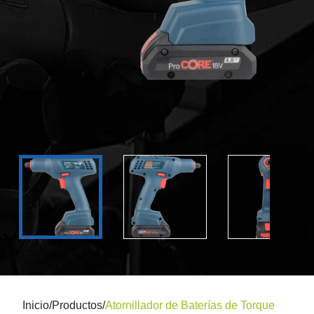
Inicio
/
Productos
/
Atornillador de Baterías de Torque